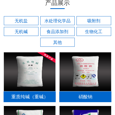
产品展示
无机盐
水处理化学品
吸附剂
无机碱
食品添加剂
生物化工
其他
重质纯碱（重碱）
硝酸钠