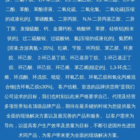
二酚、苯酚、苯酚溶液、二氧化硫、二氧化氯、 二氧化碳[压缩
的或液化的]、苯磺酰氯、二异丙胺、 N,N-二异丙基乙胺、二异
丁胺、发烟硫酸、钙、金属钙粉、铬酸钾、苯肼、硅铁铝[粉末
状的]、过二硫酸铵、过硫酸钠、氦[压缩的或液化的]、氨肥料
[溶液,含游离氨＞35%]、红磷、芐胺、环丙烷、苯乙腈、环庚
烷、环己胺、 2-环己基丁烷、环己基异丁烷、 1-环己基正丁
烷、环己酮、环己烷、环己烯、苯乙烯[稳定的]、1,3-环戊二
烯、环戊酮、环戊烷、吡啶、环氧乙烷、环氧乙烷和氧化丙烯混
合物[含环氧乙烷≤30%]。 客户信赖、首选的品牌供货商”是我们
公司追求的目标，我们也时刻以此来严格要求自己。代理及经营
多项世界知名顶级品牌产品，期待在最关键的时候为您提供最为
全面的现场解决方案以及最完善的产品和服务。 以客户需求为
导向，以提高客户生产效率及质量为目标，不断引进国外先进技
术同产品，为客户带来更为全面的现场解决方案。